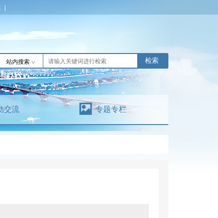
览
|
检索
站内搜索
动交流
专题专栏
】