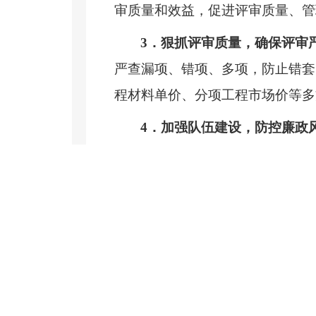
审质量和效益，促进评审质量、管
3
．狠抓评审质量，确保评审
严查漏项、错项、多项，防止错套
程材料单价、分项工程市场价等多
4
．加强队伍建设，防控廉政
人才，不断提高评审质量和服务水
革命传统教育、爱国主义教育以及
造风清气正的财政投资评审环境，
二、
当前基层财政投资评审工
1
．任务重、专业技术人员少
量大、时效性强的要求。一方面受