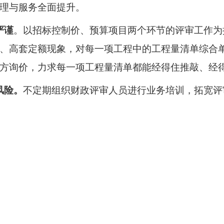
理与服务全面提升。
严谨
。以招标控制价、预算项目两个环节的评审工作为
、高套定额现象，对每一项工程中的工程量清单综合
方询价，力求每一项工程量清单都能经得住推敲、经
风险。
不定期组织财政评审人员进行业务培训，拓宽评
平。抓好思想和职业道德教育，增强评审人员的使命
组织观看警示片，培养评审人员的道德情操和遵纪守
确保廉洁高效地完成各项工作任务。
作存在的问题：
。随着财政投资领域和范围的不断拓宽，人员配备和专
人员编制、人员结构不合理等因素制约，另一方面还