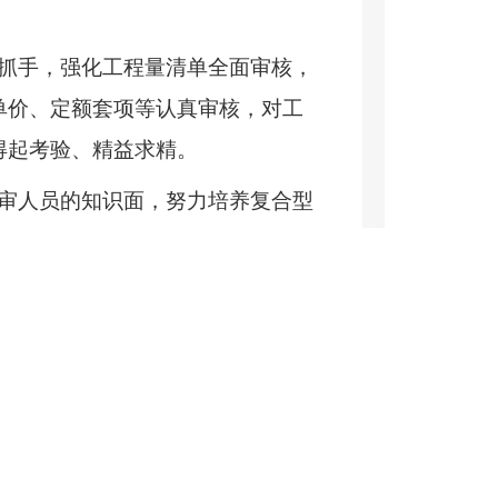
抓手，强化工程量清单全面审核，
单价、定额套项等认真审核，对工
得起考验、精益求精。
审人员的知识面，努力培养复合型
感、责任感和服务意识：经常开展
法意识，把好关口，守住底线，打
业技术力量无法满足评审工作任务
存在送审项目数量多、评审时间相